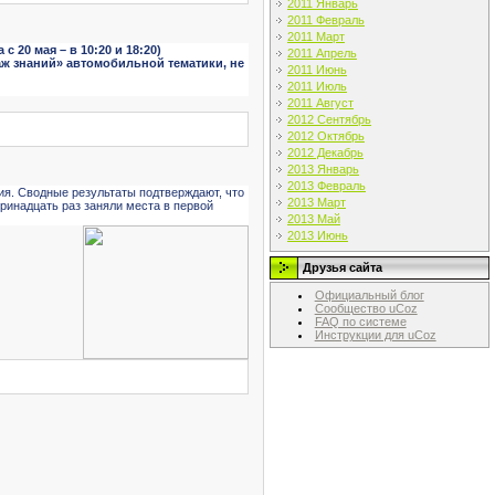
2011 Январь
2011 Февраль
2011 Март
 20 мая – в 10:20 и 18:20)
2011 Апрель
аж знаний» автомобильной тематики, не
2011 Июнь
2011 Июль
2011 Август
2012 Сентябрь
2012 Октябрь
2012 Декабрь
2013 Январь
2013 Февраль
ия.
Сводные результаты подтверждают, что
2013 Март
​тринадцать раз заняли места в первой
2013 Май
2013 Июнь
Друзья сайта
Официальный блог
Сообщество uCoz
FAQ по системе
Инструкции для uCoz