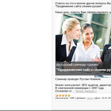
Ответы на эти и многие другие вопросы Вы
"Продвижение сайта своими руками"
Наша цель: помочь Вам сформулировать це
Семинар проводит Pycлaн Hoвикoв:
бизнec-кoнcyльтaнт, SEO ayдитop, диpeкт
В элeктpoннoй кoммepции с 1997 года.
Основная сп
...
Читать дальше »
Просмотров:
1095
|
Добавил:
admin
|
Дата:
10.01.20