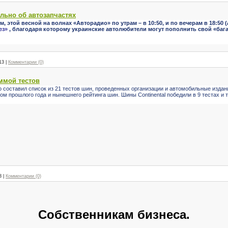
ально об автозапчастях
этой весной на волнах «Авторадио» по утрам – в 10:50, и по вечерам в 18:50 (а с
ез»
, благодаря которому украинские автолюбители могут пополнить свой «баг
13
|
Комментарии (0)
ммой тестов
 составил список из 21 тестов шин, проведенных организации и автомобильные издан
ром прошлого года и нынешнего рейтинга шин.
Шины Continental победили в 9 тестах и ​
3
|
Комментарии (0)
Собственникам бизнеса.