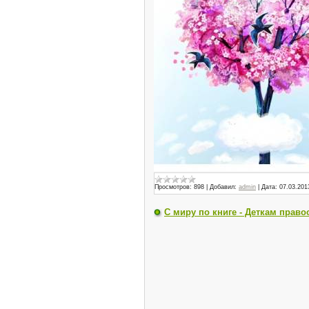
Просмотров:
898
|
Добавил:
admin
|
Дата:
07.03.201
С миру по книге - Деткам прав