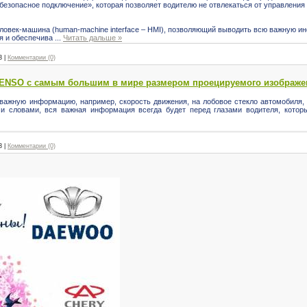
безопасное подключение», которая позволяет водителю не отвлекаться от управлени
еловек-машина (human-machine interface – HMI), позволяющий выводить всю важную
ля и обеспечива
...
Читать дальше »
3
|
Комментарии (0)
DENSO с самым большим в мире размером проецируемого изображе
ажную информацию, например, скорость движения, на лобовое стекло автомобиля, 
ми словами, вся важная информация всегда будет перед глазами водителя, кото
3
|
Комментарии (0)