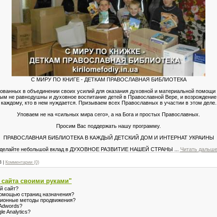
С МИРУ ПО КНИГЕ - ДЕТКАМ ПРАВОСЛАВНАЯ БИБЛИОТЕКА
ванных в объединении своих усилий для оказания духовной и материальной помощи 
м не равнодушны и духовное воспитание детей в Православной Вере, и возрождени
каждому, кто в нем нуждается. Призываем всех Православных в участии в этом деле.
Уповаем не на «сильных мира сего», а на Бога и простых Православных.
Просим Вас поддержать нашу программу.
ПРАВОСЛАВНАЯ БИБЛИОТЕКА В КАЖДЫЙ ДЕТСКИЙ ДОМ И ИНТЕРНАТ УКРАИНЫ
делайте небольшой вклад в ДУХОВНОЕ РАЗВИТИЕ НАШЕЙ СТРАНЫ
...
Читать дальше
3
|
Комментарии (0)
 сайта своими руками"
й сайт?
 помощью страниц назначения?
иционные методы продвижения?
eAdwords?
e Analytics?