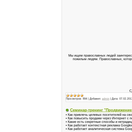
Мы ищем православных людей заинтересо
пожилым людям. Православных, которы
С
Просмотров:
894
|
Добавил:
admin
|
Дата:
07.02.201
Семинар-тренинг "Продвижение
• Как привлечь целевых посетителей на сво
• Как повысить продажи через Интернет с
• Какие есть секретные способы и нетрад
• Как работает контекстная реклама Googl
• Как работает аналитическая система Googl