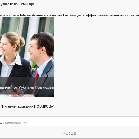
 узнаете на Семинаре
ли в сфере Internet-бизнеса и научить Вас находить эффективные решения поставле
op "Интepнeт кoмпaнии HOВИКOВA".
13
|
Комментарии (0)
1
2
3
4
»