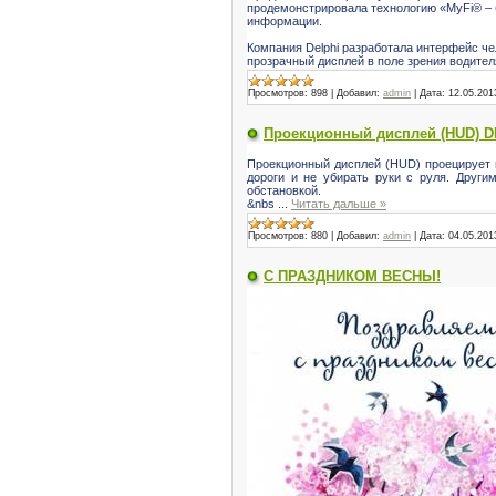
продемонстрировала технологию «MyFi® – 
информации.
Компания Delphi разработала интерфейс ч
прозрачный дисплей в поле зрения водите
Просмотров:
898
|
Добавил:
admin
|
Дата:
12.05.201
Проекционный дисплей (HUD) 
Проекционный дисплей (HUD) проецирует в
дороги и не убирать руки с руля. Други
обстановкой.
&nbs
...
Читать дальше »
Просмотров:
880
|
Добавил:
admin
|
Дата:
04.05.201
C ПРАЗДНИКОМ ВЕСНЫ!