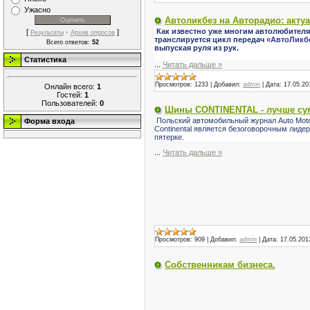
Ужасно
Автоликбез на Авторадио: акту
Как известно уже многим автолюбителям, 
[
·
]
Результаты
Архив опросов
транслируется цикл передач
«АвтоЛикб
Всего ответов:
52
выпуская руля из рук.
Статистика
...
Читать дальше »
Просмотров:
1233
|
Добавил:
admin
|
Дата:
17.05.20
Онлайн всего:
1
Гостей:
1
Пользователей:
0
Шины CONTINENTAL - лучше су
Польский автомобильный журнал Auto Moto
Форма входа
Continental является безоговорочным лиде
пятерке.
...
Читать дальше »
Просмотров:
909
|
Добавил:
admin
|
Дата:
17.05.201
Собственникам бизнеса.