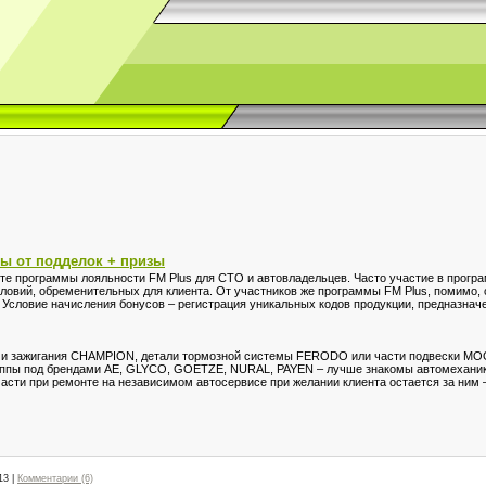
ы от подделок + призы
рте программы лояльности FM Plus для СТО и автовладельцев. Часто участие в прог
ловий, обременительных для клиента. От участников же программы FM Plus, помимо, 
. Условие начисления бонусов – регистрация уникальных кодов продукции, предназнач
ечи зажигания CHAMPION, детали тормозной системы FERODO или части подвески MO
уппы под брендами AE, GLYCO, GOETZE, NURAL, PAYEN – лучше знакомы автомеханика
асти при ремонте на независимом автосервисе при желании клиента остается за ним 
13
|
Комментарии (6)