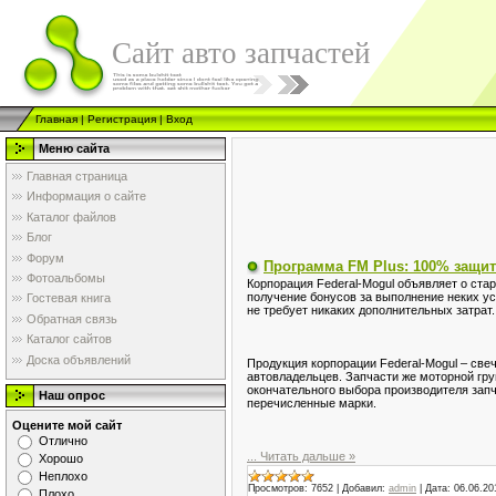
Сайт авто запчастей
Главная
|
Регистрация
|
Вход
Меню сайта
Главная страница
Информация о сайте
Каталог файлов
Блог
Форум
Программа FM Plus: 100% защит
Фотоальбомы
Корпорация Federal-Mogul объявляет о ста
получение бонусов за выполнение неких ус
Гостевая книга
не требует никаких дополнительных затрат
Обратная связь
Каталог сайтов
Доска объявлений
Продукция корпорации Federal-Mogul – св
автовладельцев. Запчасти же моторной гр
окончательного выбора производителя запч
Наш опрос
перечисленные марки.
Оцените мой сайт
Отлично
...
Читать дальше »
Хорошо
Неплохо
Просмотров:
7652
|
Добавил:
admin
|
Дата:
06.06.20
Плохо