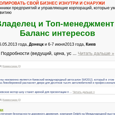
НТРОЛИРОВАТЬ СВОЙ БИЗНЕС ИЗНУТРИ И СНАРУЖИ
енники предприятий и управляющие корпораций, которые ум
звитию
Владелец и Топ-менеджмент
Баланс интересов
.05.2013 года,
Донецк
и 6-7 июня2013 года,
Киев
Подробности (ведущий, цена, ус
...
Читать дальше »
3
|
Комментарии (0)
ы неизменно является Киевский международный автосалон SIA’2013, который в этом го
 Левобережной распахнет двери для десятков тысяч автолюбителей и профессионало
иевское мотор-шоу станет ареной для презентации п
...
Читать дальше »
3
|
Комментарии (0)
ах
спечения безопасности дорожного движения, компания Delphi на Международной выста